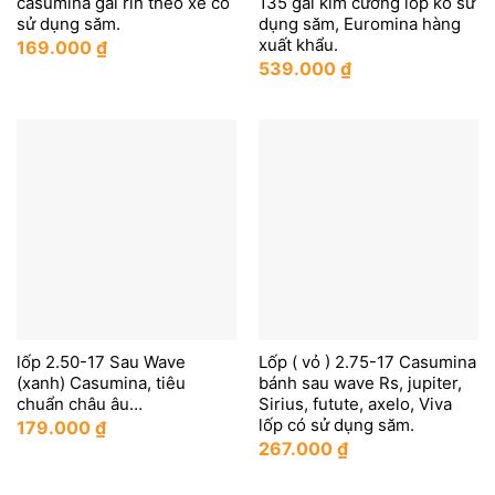
casumina gai rin theo xe có
135 gai kim cương lốp ko sử
sử dụng săm.
dụng săm, Euromina hàng
xuất khẩu.
169.000
₫
539.000
₫
lốp 2.50-17 Sau Wave
Lốp ( vỏ ) 2.75-17 Casumina
(xanh) Casumina, tiêu
bánh sau wave Rs, jupiter,
chuẩn châu âu…
Sirius, futute, axelo, Viva
lốp có sử dụng săm.
179.000
₫
267.000
₫