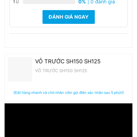
1
0%
| 0 đánh giá
ĐÁNH GIÁ NGAY
VỎ TRƯỚC SH150 SH125
VỎ TRƯỚC SH150 SH125
(Đặt hàng nhanh và chờ nhân viên gọi điện xác nhận sau 5 phút!)