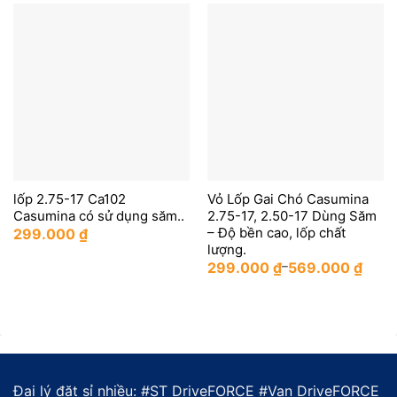
lốp 2.75-17 Ca102
Vỏ Lốp Gai Chó Casumina
Casumina có sử dụng săm..
2.75-17, 2.50-17 Dùng Săm
– Độ bền cao, lốp chất
299.000
₫
lượng.
299.000
₫
–
569.000
₫
Đại lý đặt sỉ nhiều: #
ST DriveFORCE
#
Van DriveFORCE