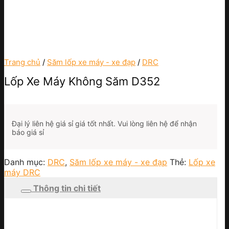
Trang chủ
/
Săm lốp xe máy - xe đạp
/
DRC
Lốp Xe Máy Không Săm D352
Đại lý liên hệ giá sỉ giá tốt nhất. Vui lòng liên hệ để nhận
báo giá sỉ
Danh mục:
DRC
,
Săm lốp xe máy - xe đạp
Thẻ:
Lốp xe
máy DRC
Thông tin chi tiết