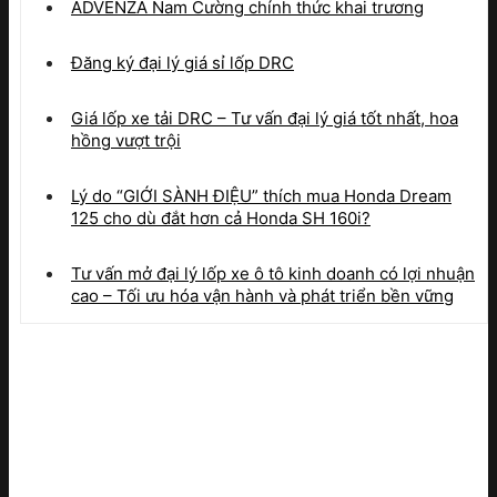
ADVENZA Nam Cường chính thức khai trương
Đăng ký đại lý giá sỉ lốp DRC
Giá lốp xe tải DRC – Tư vấn đại lý giá tốt nhất, hoa
hồng vượt trội
Lý do “GIỚI SÀNH ĐIỆU” thích mua Honda Dream
125 cho dù đắt hơn cả Honda SH 160i?
Tư vấn mở đại lý lốp xe ô tô kinh doanh có lợi nhuận
cao – Tối ưu hóa vận hành và phát triển bền vững