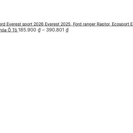
Ford Everest sport 2026 Everest 2025, Ford ranger Raptor, Ecosport 
185.900
₫
–
390.801
₫
hóa Ô Tô