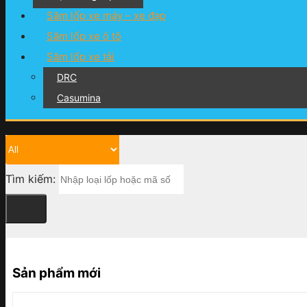
Săm lốp xe máy – xe đạp
Săm lốp xe ô tô
Săm lốp xe tải
DRC
Casumina
Tìm kiếm:
Sản phẩm mới