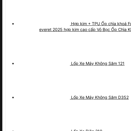
Hợp kim + TPU Ốp chìa khoá 
everet 2025 hợp kim cao cấp Vỏ Bọc Ốp Chìa K
Lốp Xe Máy Không Săm 121
Lốp Xe Máy Không Săm D352