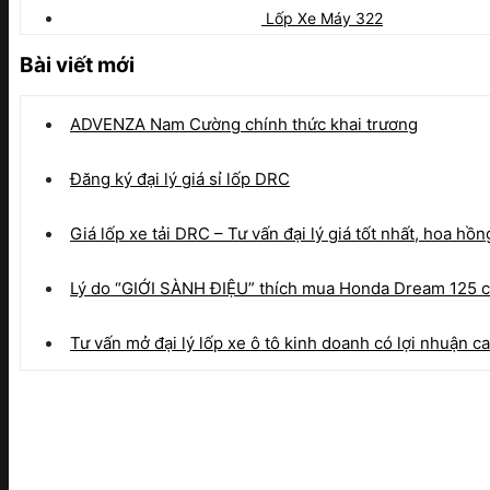
Lốp Xe Máy 322
Bài viết mới
ADVENZA Nam Cường chính thức khai trương
Đăng ký đại lý giá sỉ lốp DRC
Giá lốp xe tải DRC – Tư vấn đại lý giá tốt nhất, hoa hồn
Lý do “GIỚI SÀNH ĐIỆU” thích mua Honda Dream 125 c
Tư vấn mở đại lý lốp xe ô tô kinh doanh có lợi nhuận c