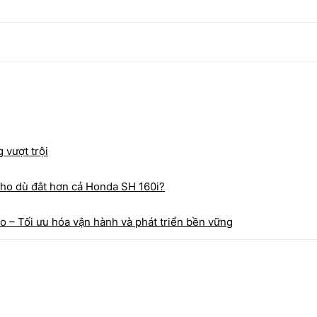
g vượt trội
ho dù đắt hơn cả Honda SH 160i?
ao – Tối ưu hóa vận hành và phát triển bền vững