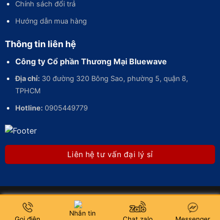
Chính sách đổi trả
Hướng dẫn mua hàng
Thông tin liên hệ
Công ty Cổ phần Thương Mại Bluewave
Địa chỉ:
30 đường 320 Bông Sao, phường 5, quận 8,
TPHCM
Hotline:
0905449779
Liên hệ tư vấn đại lý sỉ
Thông tin giới thiệu
|
Quy chế hoạt động
© Designed by QuangCaoNhanh.vn
Nhắn tin
Gọi điện
Chat zalo
Messenger