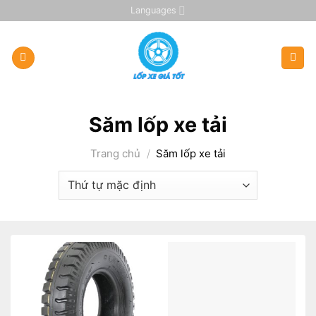
Skip
Languages
to
content
Săm lốp xe tải
Trang chủ
/
Săm lốp xe tải