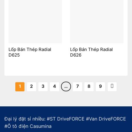
Lốp Bán Thép Radial
Lốp Bán Thép Radial
D625
D626
1
2
3
4
…
7
8
9
Đại lý đặt sỉ nhiều: #
ST DriveFORCE
#
Van DriveFORCE
#
Ô tô điện Casumina