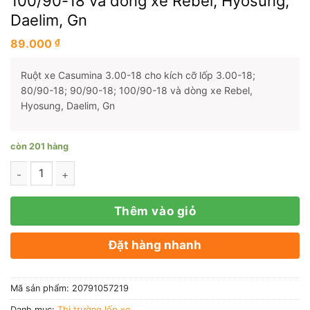
100/90-18 và dòng xe Rebel, Hyosung,
Daelim, Gn
89.000
₫
Ruột xe Casumina 3.00-18 cho kích cỡ lốp 3.00-18;
80/90-18; 90/90-18; 100/90-18 và dòng xe Rebel,
Hyosung, Daelim, Gn
còn 201 hàng
Số lượng
Thêm vào giỏ
Đặt hàng nhanh
Mã sản phẩm:
20791057219
Danh mục:
Thị trường lốp xe