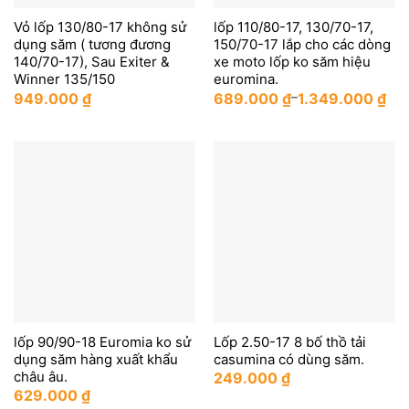
Vỏ lốp 130/80-17 không sử
lốp 110/80-17, 130/70-17,
dụng săm ( tương đương
150/70-17 lắp cho các dòng
140/70-17), Sau Exiter &
xe moto lốp ko săm hiệu
Winner 135/150
euromina.
949.000
₫
689.000
₫
–
1.349.000
₫
lốp 90/90-18 Euromia ko sử
Lốp 2.50-17 8 bố thồ tải
dụng săm hàng xuất khẩu
casumina có dùng săm.
châu âu.
249.000
₫
629.000
₫