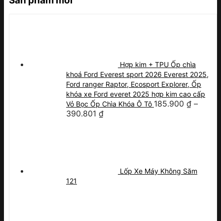
Sản phẩm mới
Hợp kim + TPU Ốp chìa
khoá Ford Everest sport 2026 Everest 2025,
Ford ranger Raptor, Ecosport Explorer, Ốp
khóa xe Ford everet 2025 hợp kim cao cấp
185.900
₫
–
Vỏ Bọc Ốp Chìa Khóa Ô Tô
390.801
₫
Lốp Xe Máy Không Săm
121