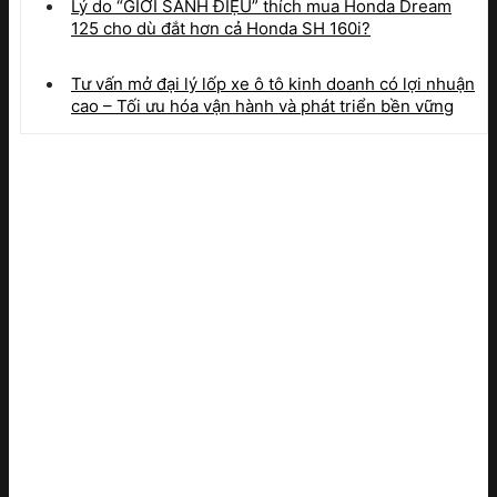
Lý do “GIỚI SÀNH ĐIỆU” thích mua Honda Dream
125 cho dù đắt hơn cả Honda SH 160i?
Tư vấn mở đại lý lốp xe ô tô kinh doanh có lợi nhuận
cao – Tối ưu hóa vận hành và phát triển bền vững