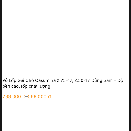
Vỏ Lốp Gai Chó Casumina 2.75-17, 2.50-17 Dùng Săm – Độ
bền cao, lốp chất lượng.
299.000
₫
–
569.000
₫