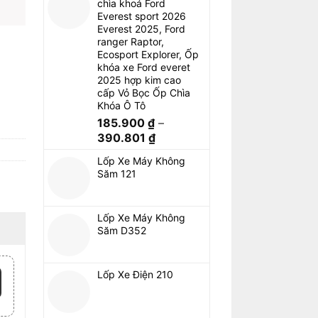
chìa khoá Ford
Everest sport 2026
Everest 2025, Ford
ranger Raptor,
Ecosport Explorer, Ốp
khóa xe Ford everet
2025 hợp kim cao
cấp Vỏ Bọc Ốp Chìa
Khóa Ô Tô
185.900
₫
–
390.801
₫
Lốp Xe Máy Không
Săm 121
Lốp Xe Máy Không
Săm D352
Lốp Xe Điện 210