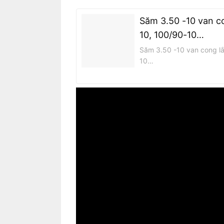
Săm 3.50 -10 van co
10, 100/90-10…
Săm 3.50 -10 van cong lắ
10…