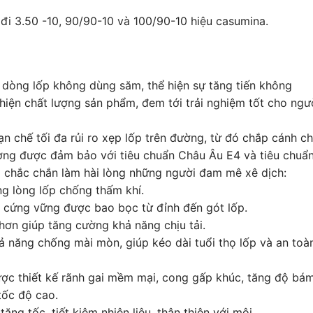
đi 3.50 -10, 90/90-10 và 100/90-10 hiệu casumina.
o dòng lốp không dùng săm, thể hiện sự tăng tiến không
hiện chất lượng sản phẩm, đem tới trải nghiệm tốt cho ngư
n chế tối đa rủi ro xẹp lốp trên đường, từ đó chắp cánh c
lượng được đảm bảo với tiêu chuẩn Châu Âu E4 và tiêu chuẩ
g chắc chắn làm hài lòng những người đam mê xê dịch:
ng lòng lốp chống thấm khí.
cứng vững được bao bọc từ đỉnh đến gót lốp.
ơn giúp tăng cường khả năng chịu tải.
hả năng chống mài mòn, giúp kéo dài tuổi thọ lốp và an toà
ược thiết kế rãnh gai mềm mại, cong gấp khúc, tăng độ bá
tốc độ cao.
tăng tốc, tiết kiệm nhiên liệu, thân thiện với môi