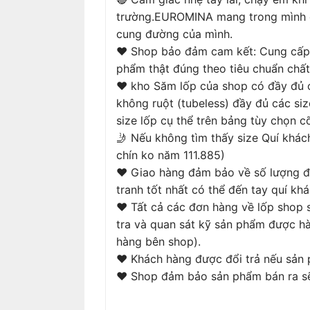
trường.EUROMINA mang trong mình đầ
cung đường của mình.
❤ Shop bảo đảm cam kết: Cung cấp 
phẩm thật đúng theo tiêu chuẩn chất
❤ kho Săm lốp của shop có đầy đủ c
không ruột (tubeless) đầy đủ các si
size lốp cụ thể trên bảng tùy chọn c
🤳 Nếu không tìm thấy size Quí khách
chín ko năm 111.885)
❤ Giao hàng đảm bảo về số lượng đú
tranh tốt nhất có thể đến tay quí khá
❤ Tất cả các đơn hàng về lốp shop 
tra và quan sát kỹ sản phẩm được hà
hàng bên shop).
❤ Khách hàng được đổi trả nếu sản 
❤ Shop đảm bảo sản phẩm bán ra sẽ 