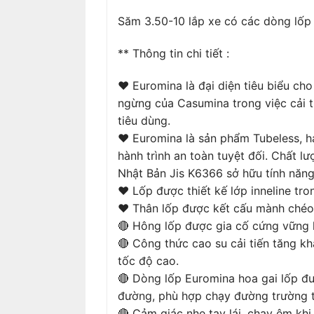
Săm 3.50-10 lắp xe có các dòng lốp 
** Thông tin chi tiết :
❤ Euromina là đại diện tiêu biểu ch
ngừng của Casumina trong việc cải t
tiêu dùng.
❤ Euromina là sản phẩm Tubeless, hạ
hành trình an toàn tuyệt đối. Chất 
Nhật Bản Jis K6366 sở hữu tính năn
❤ Lốp được thiết kế lớp inneline tro
❤ Thân lốp được kết cấu mành chéo 
🔴 Hông lốp được gia cố cứng vững h
🔴 Công thức cao su cải tiến tăng k
tốc độ cao.
🔴 Dòng lốp Euromina hoa gai lốp đ
đường, phù hợp chạy đường trường 
🔴 Cảm giác nhẹ tay lái, chạy êm khi 