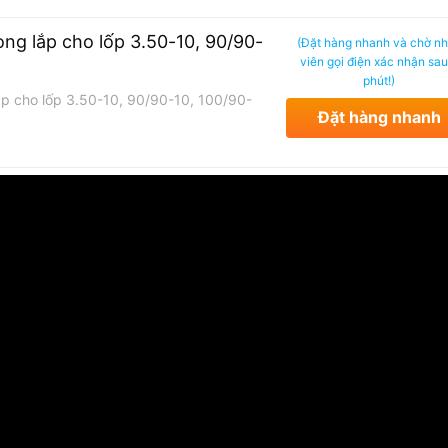
ng lắp cho lốp 3.50-10, 90/90-
(Đặt hàng nhanh và chờ n
viên gọi điện xác nhận sau
phút!)
p cho lốp 3.50-10, 90/90-10, 100/90-
Đặt hàng nhanh