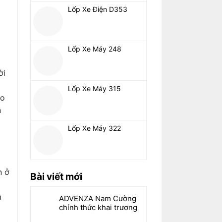
Lốp Xe Điện D353
Lốp Xe Máy 248
ời
Lốp Xe Máy 315
ho
n
Lốp Xe Máy 322
n ở
Bài viết mới
m
ADVENZA Nam Cường
chính thức khai trương