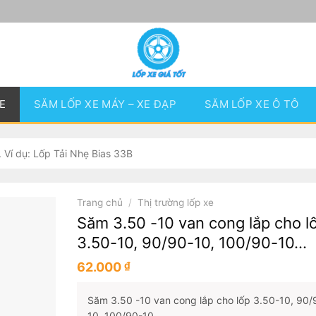
E
SĂM LỐP XE MÁY – XE ĐẠP
SĂM LỐP XE Ô TÔ
Trang chủ
/
Thị trường lốp xe
Săm 3.50 -10 van cong lắp cho l
3.50-10, 90/90-10, 100/90-10…
62.000
₫
Săm 3.50 -10 van cong lắp cho lốp 3.50-10, 90/
10, 100/90-10…