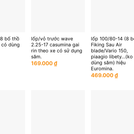
 8 bố thồ
lốp/vỏ trước wave
lốp 100/80-14 (8 b
a có dùng
2.25-17 casumina gai
Fiking Sau Air
rin theo xe có sử dụng
blade/Vario 150,
săm.
piaagio libety…(ko
dùng săm) hiệu
169.000
₫
Euromina.
469.000
₫