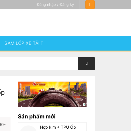
Đăng nhập / Đăng ký
SĂM LỐP XE TẢI
ốp
Sản phẩm mới
90-
Hợp kim + TPU Ốp