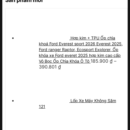
Sản phẩm mới
Hợp kim + TPU Ốp chìa
khoá Ford Everest sport 2026 Everest 2025,
Ford ranger Raptor, Ecosport Explorer, Ốp
khóa xe Ford everet 2025 hợp kim cao cấp
185.900
₫
–
Vỏ Bọc Ốp Chìa Khóa Ô Tô
390.801
₫
Lốp Xe Máy Không Săm
121