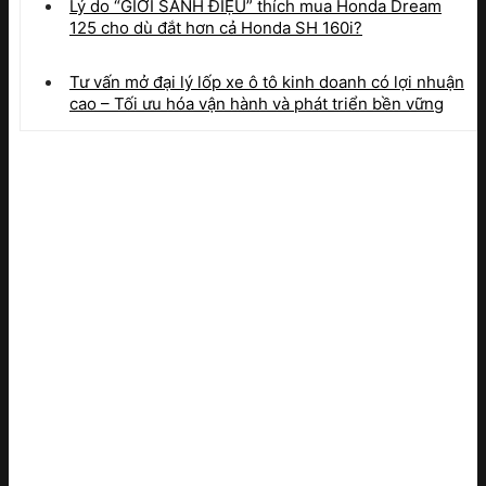
Lý do “GIỚI SÀNH ĐIỆU” thích mua Honda Dream
125 cho dù đắt hơn cả Honda SH 160i?
Tư vấn mở đại lý lốp xe ô tô kinh doanh có lợi nhuận
cao – Tối ưu hóa vận hành và phát triển bền vững