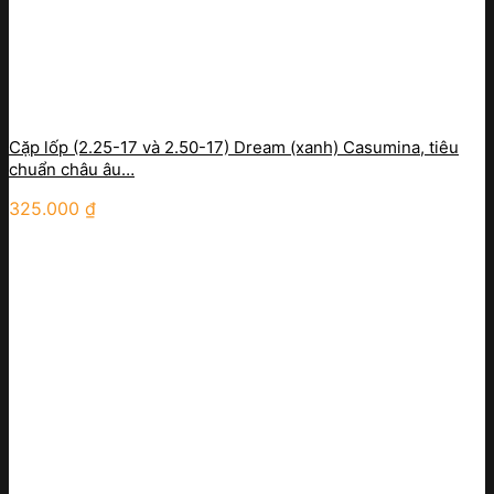
Cặp lốp (2.25-17 và 2.50-17) Dream (xanh) Casumina, tiêu
chuẩn châu âu…
325.000
₫