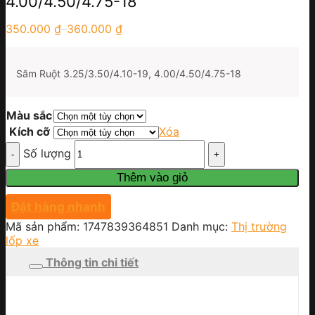
4.00/4.50/4.75-18
350.000
₫
–
360.000
₫
Săm Ruột 3.25/3.50/4.10-19, 4.00/4.50/4.75-18
Màu sắc
Kích cỡ
Xóa
Số lượng
Thêm vào giỏ
Đặt hàng nhanh
Mã sản phẩm:
1747839364851
Danh mục:
Thị trường
lốp xe
Thông tin chi tiết