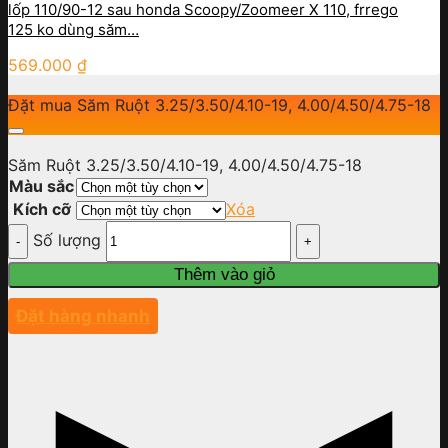
lốp 110/90-12 sau honda Scoopy/Zoomeer X 110, frrego
125 ko dùng săm…
569.000
₫
Đặt mua Săm Ruột 3.25/3.50/4.10-19, 4.00/4.50/4.75-18
Săm Ruột 3.25/3.50/4.10-19, 4.00/4.50/4.75-18
Màu sắc
Kích cỡ
Xóa
Số lượng
Thêm vào giỏ
Đặt hàng nhanh