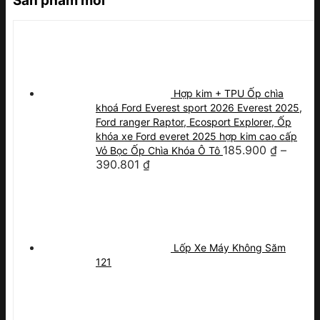
Sản phẩm mới
Hợp kim + TPU Ốp chìa
khoá Ford Everest sport 2026 Everest 2025,
Ford ranger Raptor, Ecosport Explorer, Ốp
khóa xe Ford everet 2025 hợp kim cao cấp
185.900
₫
–
Vỏ Bọc Ốp Chìa Khóa Ô Tô
390.801
₫
Lốp Xe Máy Không Săm
121