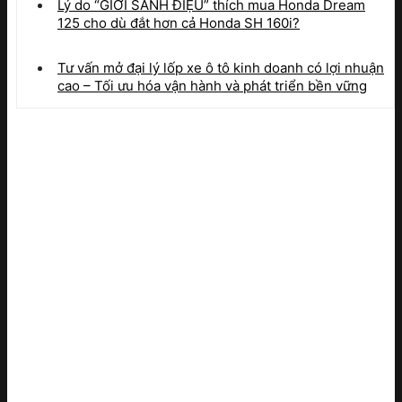
Lý do “GIỚI SÀNH ĐIỆU” thích mua Honda Dream
125 cho dù đắt hơn cả Honda SH 160i?
Tư vấn mở đại lý lốp xe ô tô kinh doanh có lợi nhuận
cao – Tối ưu hóa vận hành và phát triển bền vững