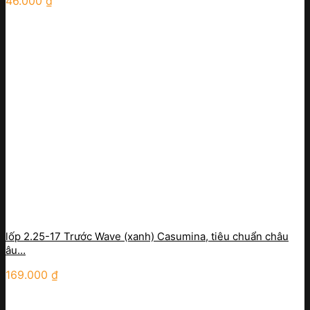
46.000
₫
lốp 2.25-17 Trước Wave (xanh) Casumina, tiêu chuẩn châu
âu…
169.000
₫