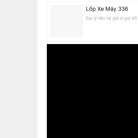
Lốp Xe Máy 336
Đại lý liên hệ giá sỉ giá t