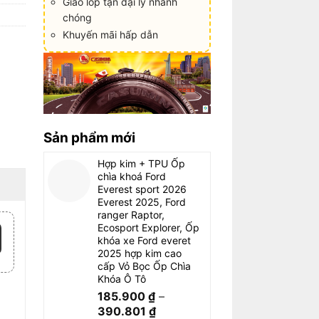
Giao lốp tận đại lý nhanh
chóng
Khuyến mãi hấp dẫn
Sản phẩm mới
Hợp kim + TPU Ốp
chìa khoá Ford
Everest sport 2026
Everest 2025, Ford
ranger Raptor,
Ecosport Explorer, Ốp
khóa xe Ford everet
2025 hợp kim cao
cấp Vỏ Bọc Ốp Chìa
Khóa Ô Tô
185.900
₫
–
390.801
₫