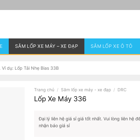
E
SĂM LỐP XE MÁY – XE ĐẠP
SĂM LỐP XE Ô TÔ
Trang chủ
/
Săm lốp xe máy - xe đạp
/
DRC
Lốp Xe Máy 336
Đại lý liên hệ giá sỉ giá tốt nhất. Vui lòng liên hệ đ
nhận báo giá sỉ