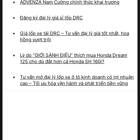
ADVENZA Nam Cường chính thức khai trương
Đăng ký đại lý giá sỉ lốp DRC
Giá lốp xe tải DRC – Tư vấn đại lý giá tốt nhất, hoa
hồng vượt trội
Lý do “GIỚI SÀNH ĐIỆU” thích mua Honda Dream
125 cho dù đắt hơn cả Honda SH 160i?
Tư vấn mở đại lý lốp xe ô tô kinh doanh có lợi nhuận
cao – Tối ưu hóa vận hành và phát triển bền vững