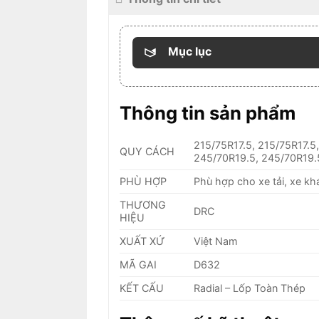
Mục lục
Thông tin sản phẩm
215/75R17.5, 215/75R17.5
QUY CÁCH
245/70R19.5, 245/70R19.
PHÙ HỢP
Phù hợp cho xe tải, xe kh
THƯƠNG
DRC
HIỆU
XUẤT XỨ
Việt Nam
MÃ GAI
D632
KẾT CẤU
Radial – Lốp Toàn Thép