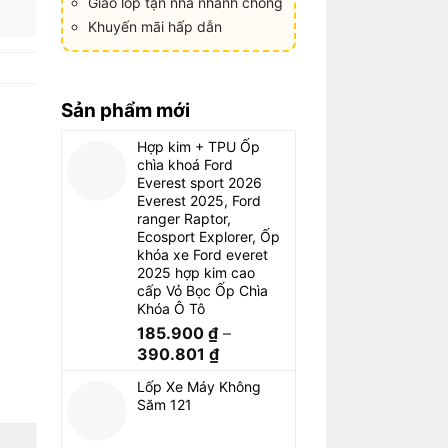
Giao lốp tận nhà nhanh chóng
Khuyến mãi hấp dẫn
Sản phẩm mới
Hợp kim + TPU Ốp
chìa khoá Ford
Everest sport 2026
Everest 2025, Ford
ranger Raptor,
Ecosport Explorer, Ốp
khóa xe Ford everet
2025 hợp kim cao
cấp Vỏ Bọc Ốp Chìa
Khóa Ô Tô
185.900
₫
–
390.801
₫
Lốp Xe Máy Không
Săm 121