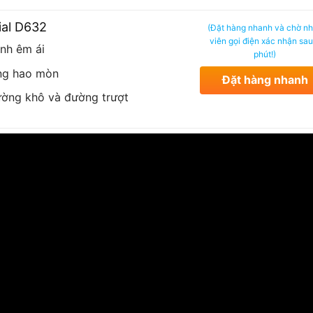
ial D632
(Đặt hàng nhanh và chờ n
viên gọi điện xác nhận sau
nh êm ái
phút!)
ng hao mòn
Đặt hàng nhanh
ường khô và đường trượt