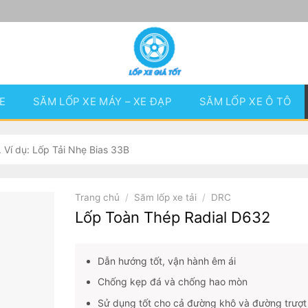
E
SĂM LỐP XE MÁY – XE ĐẠP
SĂM LỐP XE Ô TÔ
Trang chủ
/
Săm lốp xe tải
/
DRC
Lốp Toàn Thép Radial D632
Dẫn hướng tốt, vận hành êm ái
Chống kẹp đá và chống hao mòn
Sử dụng tốt cho cả đường khô và đường trượt