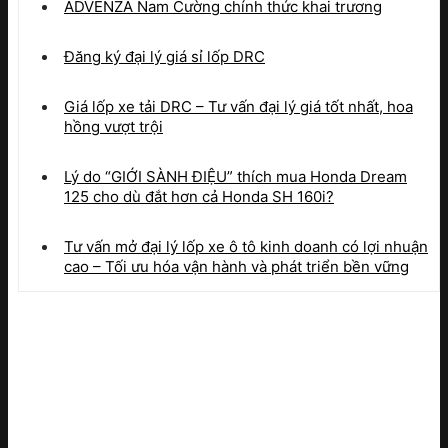
ADVENZA Nam Cường chính thức khai trương
Đăng ký đại lý giá sỉ lốp DRC
Giá lốp xe tải DRC – Tư vấn đại lý giá tốt nhất, hoa
hồng vượt trội
Lý do “GIỚI SÀNH ĐIỆU” thích mua Honda Dream
125 cho dù đắt hơn cả Honda SH 160i?
Tư vấn mở đại lý lốp xe ô tô kinh doanh có lợi nhuận
cao – Tối ưu hóa vận hành và phát triển bền vững