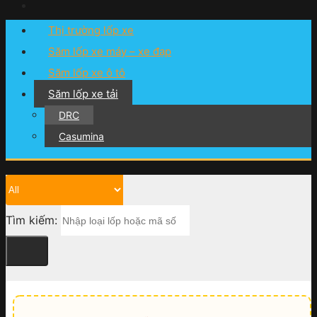
Thị trường lốp xe
Săm lốp xe máy – xe đạp
Săm lốp xe ô tô
Săm lốp xe tải
DRC
Casumina
Tìm kiếm: