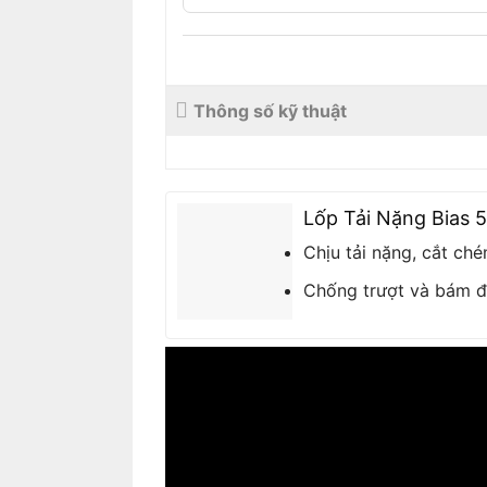
Thông số kỹ thuật
Lốp Tải Nặng Bias 
Chịu tải nặng, cắt ch
Chống trượt và bám đ