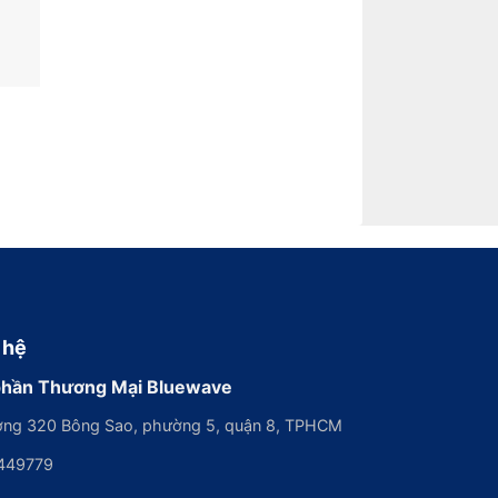
 hệ
phần Thương Mại Bluewave
ng 320 Bông Sao, phường 5, quận 8, TPHCM
449779