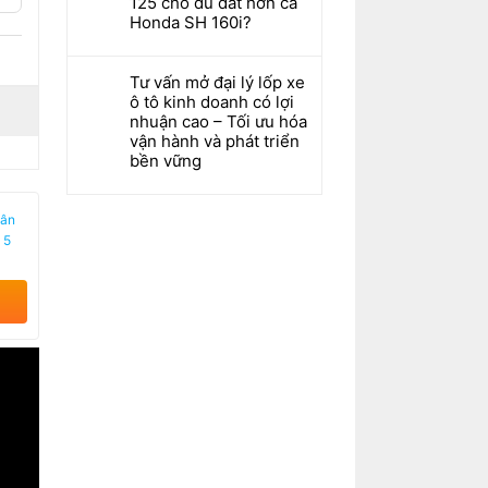
125 cho dù đắt hơn cả
Honda SH 160i?
Tư vấn mở đại lý lốp xe
ô tô kinh doanh có lợi
nhuận cao – Tối ưu hóa
vận hành và phát triển
bền vững
hân
 5