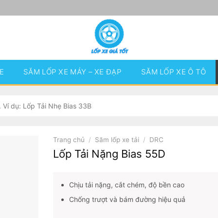
E
SĂM LỐP XE MÁY – XE ĐẠP
SĂM LỐP XE Ô TÔ
Trang chủ
/
Săm lốp xe tải
/
DRC
Lốp Tải Nặng Bias 55D
Chịu tải nặng, cắt chém, độ bền cao
Chống trượt và bám đường hiệu quả