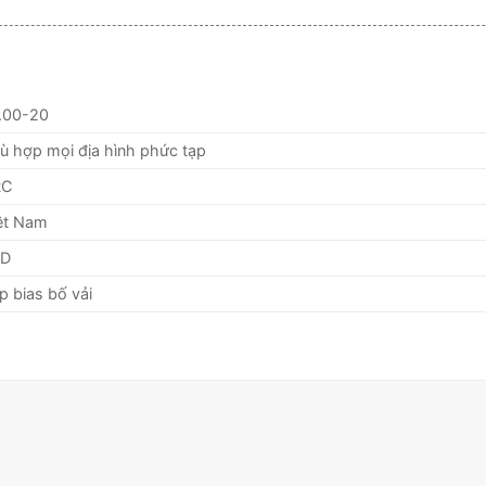
.00-20
ù hợp mọi địa hình phức tạp
RC
ệt Nam
5D
p bias bố vải