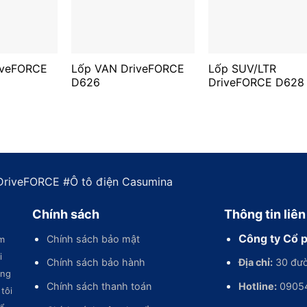
iveFORCE
Lốp VAN DriveFORCE
Lốp SUV/LTR
D626
DriveFORCE D628
DriveFORCE
#
Ô tô điện Casumina
Chính sách
Thông tin liên
Công ty Cổ 
Chính sách bảo mật
m
i
Chính sách bảo hành
Địa chỉ:
30 đườ
ùng
Chính sách thanh toán
Hotline:
0905
tôi