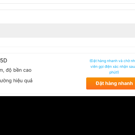
55D
(Đặt hàng nhanh và chờ n
viên gọi điện xác nhận sau
ém, độ bền cao
phút!)
ường hiệu quả
Đặt hàng nhanh