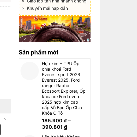
Giao lốp tận nhà nhanh chóng
Khuyến mãi hấp dẫn
Sản phẩm mới
Hợp kim + TPU Ốp
chìa khoá Ford
Everest sport 2026
Everest 2025, Ford
ranger Raptor,
Ecosport Explorer, Ốp
khóa xe Ford everet
2025 hợp kim cao
cấp Vỏ Bọc Ốp Chìa
Khóa Ô Tô
185.900
₫
–
390.801
₫
Lốp Xe Máy Không