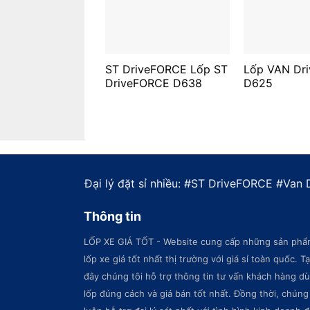
ST DriveFORCE Lốp ST
Lốp VAN Dr
DriveFORCE D638
D625
Đại lý đặt sỉ nhiều: #
ST DriveFORCE
#
Van 
Thông tin
LỐP XE GIÁ TỐT - Website cung cấp những sản phẩ
lốp xe giá tốt nhất thị trường với giá sỉ toàn quốc. Tạ
đây chúng tôi hỗ trợ thông tin tư vấn khách hàng d
lốp đúng cách và giá bán tốt nhất. Đồng thời, chúng 