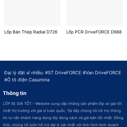
Lốp Bán Thép Radial D726
Lốp PCR DriveFORCE D668
Đại lý đặt sỉ nhiều: #
ST DriveFORCE
#
Van DriveFORCE
#
Ô tô điện Casumina
Thông tin
LỐP XE GIÁ TỐT - Website cung cấp những sản phẩm lốp xe giá tốt
nhất thị trường với giá sỉ toàn quốc. Tại đây chúng tôi hỗ trợ thông
tin tư vấn khách hàng dùng lốp đúng cách và giá bán tốt nhất. Đồng
thời, chúng tôi luôn hỗ trợ đại lý sát nhất với tình hình kinh doanh