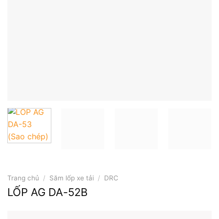
Trang chủ
/
Săm lốp xe tải
/
DRC
LỐP AG DA-52B