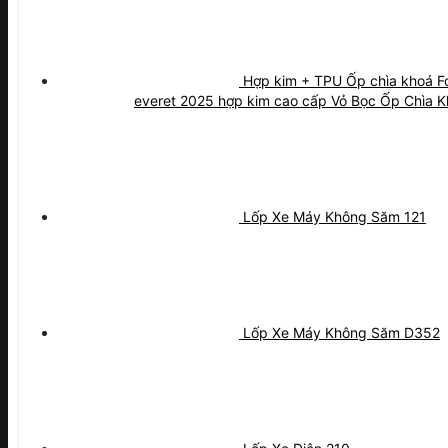
Hợp kim + TPU Ốp chìa khoá 
everet 2025 hợp kim cao cấp Vỏ Bọc Ốp Chìa K
Lốp Xe Máy Không Săm 121
Lốp Xe Máy Không Săm D352