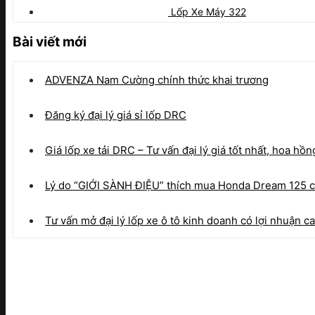
Lốp Xe Máy 322
Bài viết mới
ADVENZA Nam Cường chính thức khai trương
Đăng ký đại lý giá sỉ lốp DRC
Giá lốp xe tải DRC – Tư vấn đại lý giá tốt nhất, hoa hồn
Lý do “GIỚI SÀNH ĐIỆU” thích mua Honda Dream 125 c
Tư vấn mở đại lý lốp xe ô tô kinh doanh có lợi nhuận c