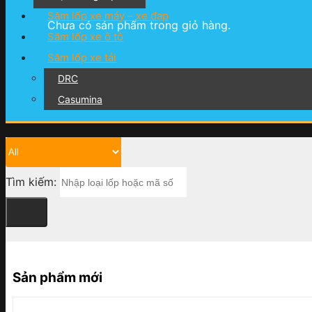
Săm lốp xe máy – xe đạp
Chưa có sản phẩm trong giỏ hàng.
Săm lốp xe ô tô
Săm lốp xe tải
DRC
Casumina
Tìm kiếm:
Sản phẩm mới