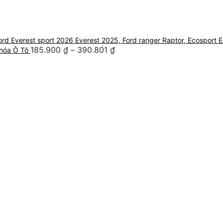
Ford Everest sport 2026 Everest 2025, Ford ranger Raptor, Ecosport 
185.900
₫
–
390.801
₫
hóa Ô Tô