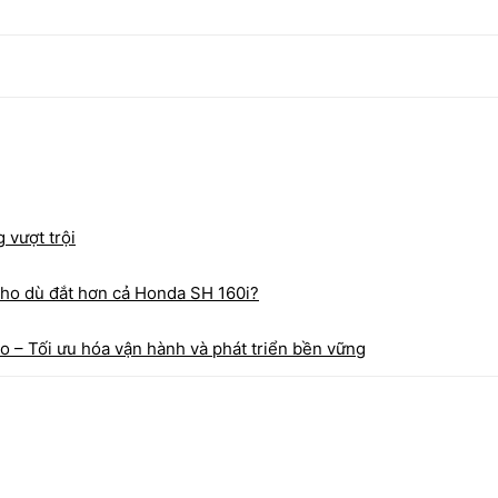
g vượt trội
ho dù đắt hơn cả Honda SH 160i?
ao – Tối ưu hóa vận hành và phát triển bền vững