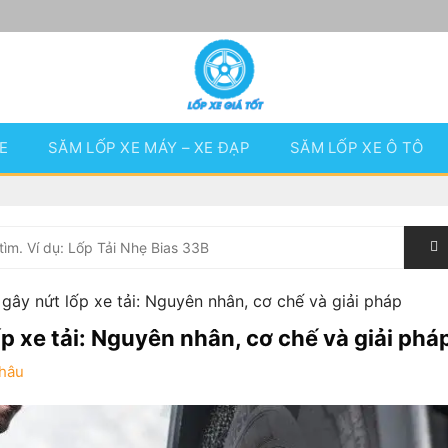
E
SĂM LỐP XE MÁY – XE ĐẠP
SĂM LỐP XE Ô TÔ
 gây nứt lốp xe tải: Nguyên nhân, cơ chế và giải pháp
ốp xe tải: Nguyên nhân, cơ chế và giải phá
hâu