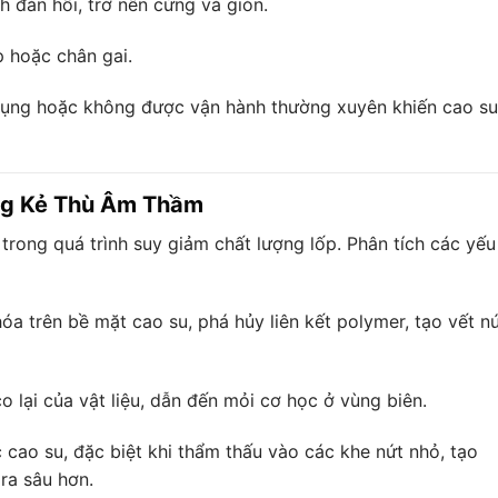
nh đàn hồi, trở nên cứng và giòn.
p hoặc chân gai.
dụng hoặc không được vận hành thường xuyên khiến cao su
ng Kẻ Thù Âm Thầm
trong quá trình suy giảm chất lượng lốp. Phân tích các yếu
óa trên bề mặt cao su, phá hủy liên kết polymer, tạo vết n
o lại của vật liệu, dẫn đến mỏi cơ học ở vùng biên.
cao su, đặc biệt khi thẩm thấu vào các khe nứt nhỏ, tạo
ra sâu hơn.