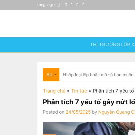
Skip
Languages
to
content
THỊ TRƯỜNG LỐP X
Tìm
kiếm:
Trang chủ
»
Tin tức
»
Phân tích 7 yếu tố
Phân tích 7 yếu tố gây nứt l
Posted on
24/05/2025
by
Nguyễn Quang C