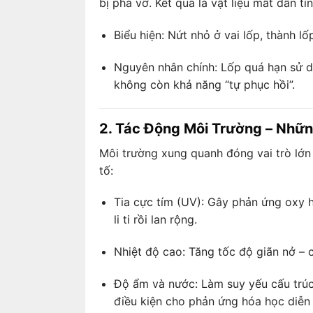
bị phá vỡ. Kết quả là vật liệu mất dần tí
Biểu hiện: Nứt nhỏ ở vai lốp, thành lố
Nguyên nhân chính: Lốp quá hạn sử 
không còn khả năng “tự phục hồi”.
2. Tác Động Môi Trường – Nhữ
Môi trường xung quanh đóng vai trò lớn 
tố:
Tia cực tím (UV): Gây phản ứng oxy h
li ti rồi lan rộng.
Nhiệt độ cao: Tăng tốc độ giãn nở – c
Độ ẩm và nước: Làm suy yếu cấu trúc 
điều kiện cho phản ứng hóa học diễn 