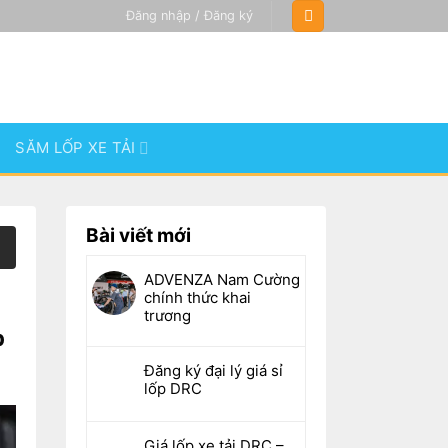
Đăng nhập / Đăng ký
SĂM LỐP XE TẢI
Bài viết mới
ADVENZA Nam Cường
chính thức khai
trương
p
Đăng ký đại lý giá sỉ
lốp DRC
Giá lốp xe tải DRC –