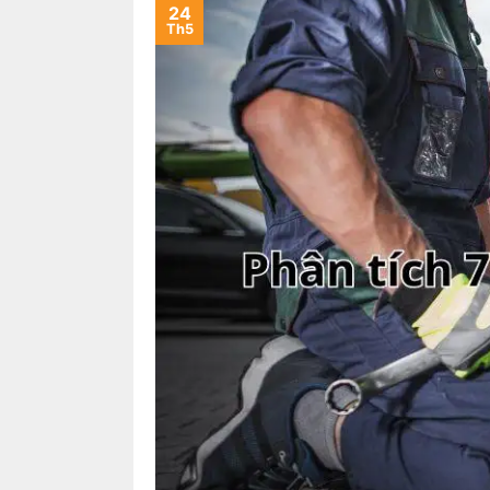
24
Th5