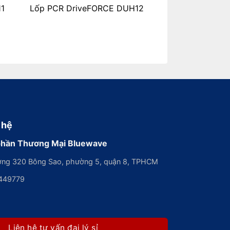
1
Lốp PCR DriveFORCE DUH12
 hệ
phần Thương Mại Bluewave
ng 320 Bông Sao, phường 5, quận 8, TPHCM
449779
Liên hệ tư vấn đại lý sỉ