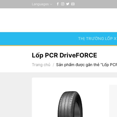
Skip
Languages
to
content
THỊ TRƯỜNG LỐP X
Lốp PCR DriveFORCE
Trang chủ
/
Sản phẩm được gắn thẻ “Lốp PC