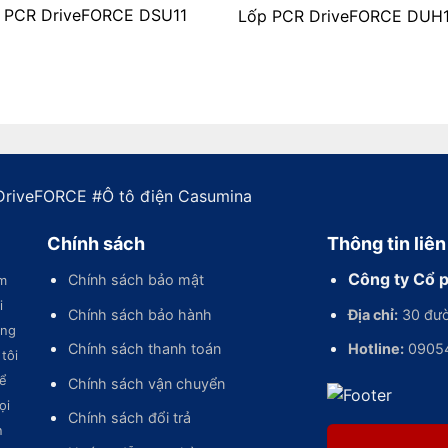
 PCR DriveFORCE DSU11
Lốp PCR DriveFORCE DUH1
DriveFORCE
#
Ô tô điện Casumina
Chính sách
Thông tin liên
Công ty Cổ 
Chính sách bảo mật
m
i
Chính sách bảo hành
Địa chỉ:
30 đườ
ùng
Chính sách thanh toán
Hotline:
0905
tôi
để
Chính sách vận chuyển
ọi
Chính sách đổi trả
n