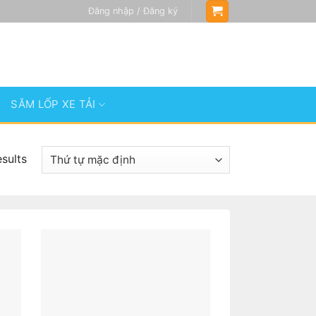
Đăng nhập / Đăng ký
SĂM LỐP XE TẢI
esults