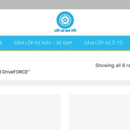
E
SĂM LỐP XE MÁY – XE ĐẠP
SĂM LỐP XE Ô TÔ
Showing all 8 r
R DriveFORCE”