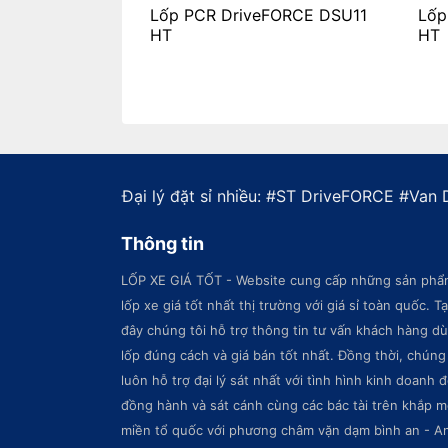
Lốp PCR DriveFORCE DSU11
Lốp
HT
HT
Đại lý đặt sỉ nhiều: #
ST DriveFORCE
#
Van 
Thông tin
LỐP XE GIÁ TỐT - Website cung cấp những sản phẩ
lốp xe giá tốt nhất thị trường với giá sỉ toàn quốc. Tạ
đây chúng tôi hỗ trợ thông tin tư vấn khách hàng d
lốp đúng cách và giá bán tốt nhất. Đồng thời, chúng 
luôn hỗ trợ đại lý sát nhất với tình hình kinh doanh 
đồng hành và sát cánh cùng các bác tài trên khắp m
miền tổ quốc với phương châm vặn dạm bình an - A